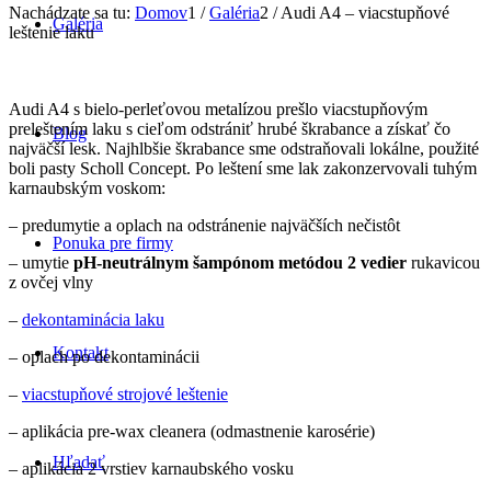
Nachádzate sa tu:
Domov
1
/
Galéria
2
/
Audi A4 – viacstupňové
Galéria
leštenie laku
Audi A4 s bielo-perleťovou metalízou prešlo viacstupňovým
preleštením laku s cieľom odstrániť hrubé škrabance a získať čo
Blog
najväčší lesk. Najhlbšie škrabance sme odstraňovali lokálne, použité
boli pasty Scholl Concept. Po leštení sme lak zakonzervovali tuhým
karnaubským voskom:
– predumytie a oplach na odstránenie najväčších nečistôt
Ponuka pre firmy
– umytie
pH-neutrálnym šampónom metódou 2 vedier
rukavicou
z ovčej vlny
–
dekontaminácia laku
Kontakt
– oplach po dekontaminácii
–
viacstupňové strojové leštenie
– aplikácia pre-wax cleanera (odmastnenie karosérie)
Hľadať
– aplikácia 2 vrstiev karnaubského vosku