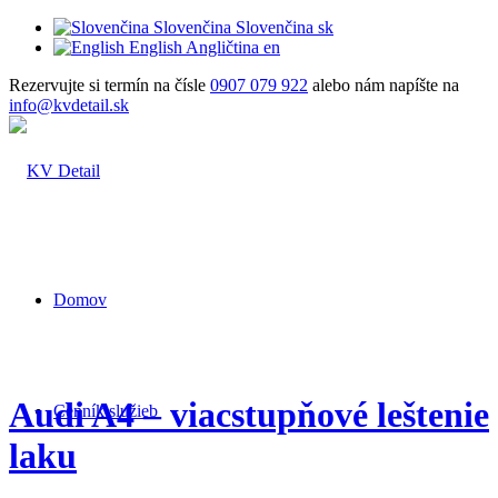
Slovenčina
Slovenčina
sk
English
Angličtina
en
Rezervujte si termín na čísle
0907 079 922
alebo nám napíšte na
info@kvdetail.sk
Domov
Audi A4 – viacstupňové leštenie
Cenník služieb
laku