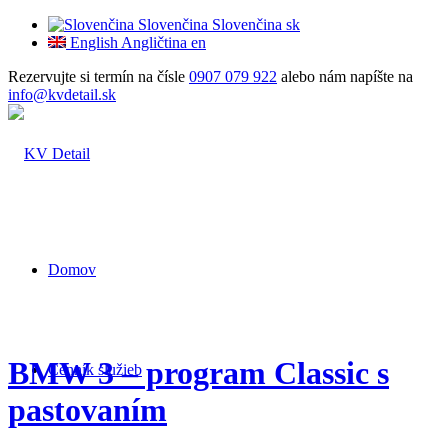
Slovenčina
Slovenčina
sk
English
Angličtina
en
Rezervujte si termín na čísle
0907 079 922
alebo nám napíšte na
info@kvdetail.sk
Domov
BMW 3 – program Classic s
Cenník služieb
pastovaním