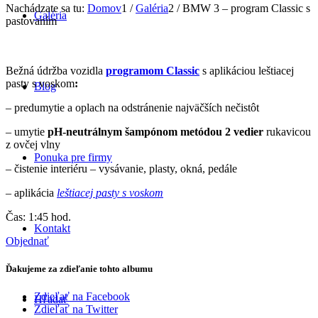
Nachádzate sa tu:
Domov
1
/
Galéria
2
/
BMW 3 – program Classic s
Galéria
pastovaním
Bežná údržba vozidla
programom Classic
s aplikáciou leštiacej
pasty s voskom
:
Blog
– predumytie a oplach na odstránenie najväčších nečistôt
– umytie
pH-neutrálnym šampónom metódou 2 vedier
rukavicou
z ovčej vlny
Ponuka pre firmy
– čistenie interiéru – vysávanie, plasty, okná, pedále
– aplikácia
leštiacej pasty s voskom
Čas: 1:45 hod.
Kontakt
Objednať
Ďakujeme za zdieľanie tohto albumu
Zdieľať na Facebook
Hľadať
Zdieľať na Twitter