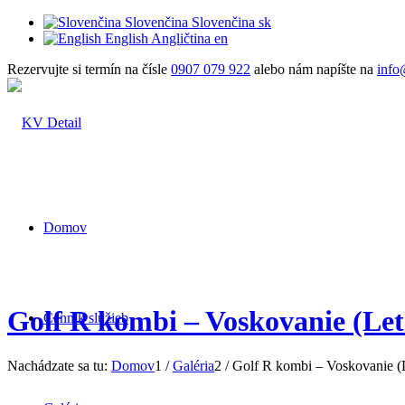
Slovenčina
Slovenčina
sk
English
Angličtina
en
Rezervujte si termín na čísle
0907 079 922
alebo nám napíšte na
info
Domov
Golf R kombi – Voskovanie (Let
Cenník služieb
Nachádzate sa tu:
Domov
1
/
Galéria
2
/
Golf R kombi – Voskovanie (L