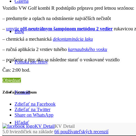
Galéria
Vozidlo VW Golf kombi R podstúpilo prípravu pred letnou sezónou:
– predumytie a oplach na odstránenie najväčších nečistôt
–
umytie
pH-neutrálnym šampónom metódou 2 vedier
rukavicou z
Blog
– chemická a mechanická
dekontaminácia laku
– ručná aplikácia 2 vrstiev tuhého
karnaubského vosku
– poučenie a tipy ako sa následne starať o voskované vozidlo
Ponuka pre firmy
Čas: 2:00 hod.
Objednať
Kontakt
Zdieľaj tento album
Zdieľať na Facebook
Zdieľať na Twitter
Share on WhatsApp
Hľadať
KV Detail
5.0
hviezdičiek na základe
66
používateľských recenzií