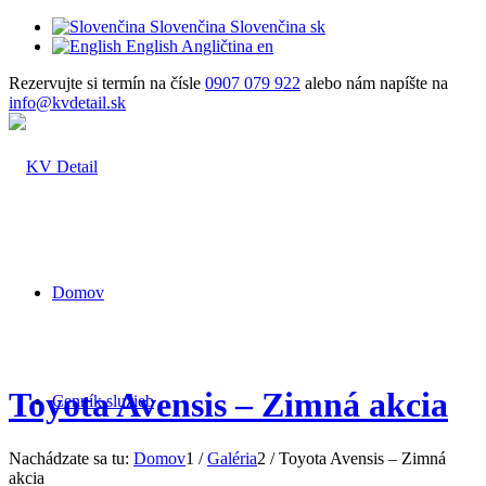
Slovenčina
Slovenčina
sk
English
Angličtina
en
Rezervujte si termín na čísle
0907 079 922
alebo nám napíšte na
info@kvdetail.sk
Domov
Toyota Avensis – Zimná akcia
Cenník služieb
Nachádzate sa tu:
Domov
1
/
Galéria
2
/
Toyota Avensis – Zimná
akcia