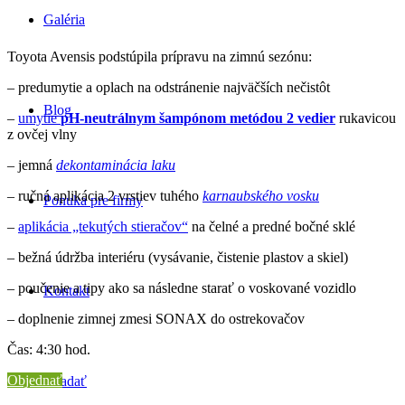
Galéria
Toyota Avensis podstúpila prípravu na zimnú sezónu:
– predumytie a oplach na odstránenie najväčších nečistôt
Blog
–
umytie
pH-neutrálnym šampónom metódou 2 vedier
rukavicou
z ovčej vlny
– jemná
dekontaminácia laku
– ručná aplikácia 2 vrstiev tuhého
karnaubského vosku
Ponuka pre firmy
–
aplikácia „tekutých stieračov“
na čelné a predné bočné sklé
– bežná údržba interiéru (vysávanie, čistenie plastov a skiel)
– poučenie a tipy ako sa následne starať o voskované vozidlo
Kontakt
– doplnenie zimnej zmesi SONAX do ostrekovačov
Čas: 4:30 hod.
Objednať
Hľadať