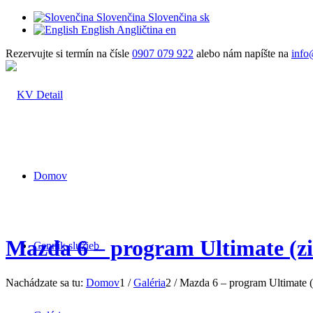
Slovenčina
Slovenčina
sk
English
Angličtina
en
Rezervujte si termín na čísle
0907 079 922
alebo nám napíšte na
info
Domov
Mazda 6 – program Ultimate (z
Cenník služieb
Nachádzate sa tu:
Domov
1
/
Galéria
2
/
Mazda 6 – program Ultimate (