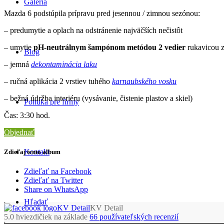
Galéria
Mazda 6 podstúpila prípravu pred jesennou / zimnou sezónou:
– predumytie a oplach na odstránenie najväčších nečistôt
– umytie
pH-neutrálnym šampónom metódou 2 vedier
rukavicou z
Blog
– jemná
dekontaminácia laku
– ručná aplikácia 2 vrstiev tuhého
karnaubského vosku
– bežná údržba interiéru (vysávanie, čistenie plastov a skiel)
Ponuka pre firmy
Čas: 3:30 hod.
Objednať
Kontakt
Zdieľaj tento album
Zdieľať na Facebook
Zdieľať na Twitter
Share on WhatsApp
Hľadať
KV Detail
5.0
hviezdičiek na základe
66
používateľských recenzií