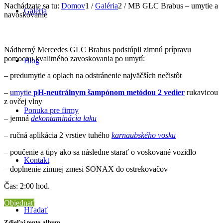
Nachádzate sa tu:
Domov
1
/
Galéria
2
/
MB GLC Brabus – umytie a
Galéria
navoskovanie
Nádherný Mercedes GLC Brabus podstúpil zimnú prípravu
pomocou kvalitného zavoskovania po umytí:
Blog
– predumytie a oplach na odstránenie najväčších nečistôt
–
umytie
pH-neutrálnym šampónom metódou 2 vedier
rukavicou
z ovčej vlny
Ponuka pre firmy
– jemná
dekontaminácia laku
– ručná aplikácia 2 vrstiev tuhého
karnaubského vosku
– poučenie a tipy ako sa následne starať o voskované vozidlo
Kontakt
– doplnenie zimnej zmesi SONAX do ostrekovačov
Čas: 2:00 hod.
Objednať
Hľadať
Zdieľaj tento album