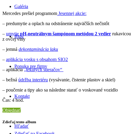
Galéria
Mercedes prešiel programom
Jesennej akcie:
– predumytie a oplach na odstránenie najväčších nečistôt
–
umytie
pH-neutrálnym šampónom metódou 2 vedier
rukavicou
Blog
z ovčej vlny
– jemná
dekontaminácia laku
–
aplikácia vosku s obsahom SIO2
Ponuka pre firmy
– aplikácia
„tekutých stieračov“
– bežná
údržba interiéru
(vysávanie, čistenie plastov a skiel)
– poučenie a tipy ako sa následne starať o voskované vozidlo
Kontakt
Čas: 4 hod.
Objednať
Zdieľaj tento album
Hľadať
Zdieľať na Facebook