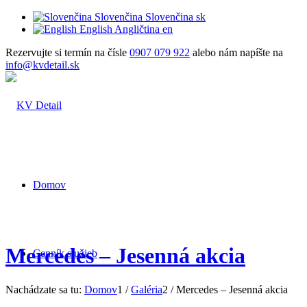
Slovenčina
Slovenčina
sk
English
Angličtina
en
Rezervujte si termín na čísle
0907 079 922
alebo nám napíšte na
info@kvdetail.sk
Domov
Mercedes – Jesenná akcia
Cenník služieb
Nachádzate sa tu:
Domov
1
/
Galéria
2
/
Mercedes – Jesenná akcia