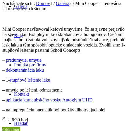
Nachádzate sa tu:
Domov
1
/
Galéria
2
/
Mini Cooper – renovácia
Galéria
laku strojovým leštením
Mini Cooper navštevoval kefové umyvárne, čo sa zjavne prejavilo
na stave laku. Bol plný mikro-škrabancov a hologramov. Cieľom
Blog
majiteľa bolo zatraktívniť zovnajšok, odstrániť škrabance, prehĺbiť
lesk laku a tým spôsobiť optické omladenie vozidla. Zvolili sme 1-
stupňové leštenie pastami Scholl Concepts:
–
predumytie, umytie
Ponuka pre firmy
–
dekontaminácia laku
– 1-
stupňové leštenie laku
– umytie po leštení, odmastnenie
Kontakt
–
aplikácia karnaubského vosku Autoglym UHD
– na impregnáciu pnematík bol použitý dlhotrvajúci olej
Čas: 6:30 hod.
Hľadať
Objednať