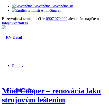
Slovenčina
Slovenčina
sk
English
Angličtina
en
Rezervujte si termín na čísle
0907 079 922
alebo nám napíšte na
info@kvdetail.sk
Domov
Mini Cooper – renovácia laku
Cenník služieb
strojovým leštením