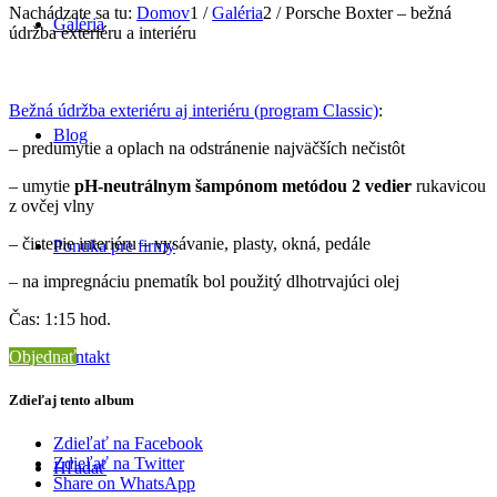
Nachádzate sa tu:
Domov
1
/
Galéria
2
/
Porsche Boxter – bežná
Galéria
údržba exteriéru a interiéru
Bežná údržba exteriéru aj interiéru (program Classic)
:
Blog
– predumytie a oplach na odstránenie najväčších nečistôt
– umytie
pH-neutrálnym šampónom metódou 2 vedier
rukavicou
z ovčej vlny
– čistenie interiéru – vysávanie, plasty, okná, pedále
Ponuka pre firmy
– na impregnáciu pnematík bol použitý dlhotrvajúci olej
Čas: 1:15 hod.
Objednať
Kontakt
Zdieľaj tento album
Zdieľať na Facebook
Zdieľať na Twitter
Hľadať
Share on WhatsApp