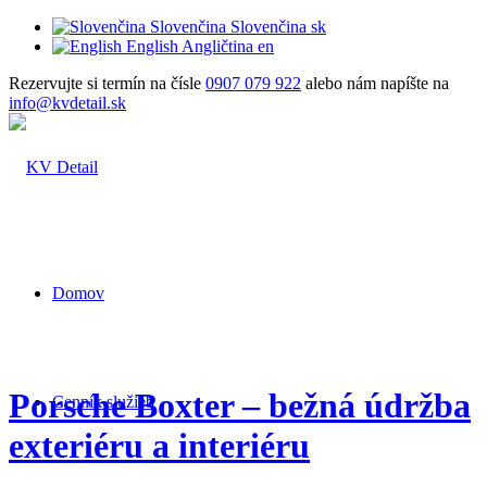
Slovenčina
Slovenčina
sk
English
Angličtina
en
Rezervujte si termín na čísle
0907 079 922
alebo nám napíšte na
info@kvdetail.sk
Domov
Porsche Boxter – bežná údržba
Cenník služieb
exteriéru a interiéru