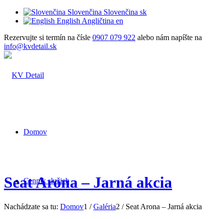
Slovenčina
Slovenčina
sk
English
Angličtina
en
Rezervujte si termín na čísle
0907 079 922
alebo nám napíšte na
info@kvdetail.sk
Domov
Seat Arona – Jarná akcia
Cenník služieb
Nachádzate sa tu:
Domov
1
/
Galéria
2
/
Seat Arona – Jarná akcia