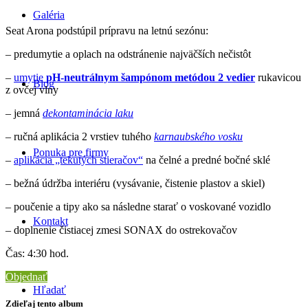
Galéria
Seat Arona podstúpil prípravu na letnú sezónu:
– predumytie a oplach na odstránenie najväčších nečistôt
–
umytie
pH-neutrálnym šampónom metódou 2 vedier
rukavicou
Blog
z ovčej vlny
– jemná
dekontaminácia laku
– ručná aplikácia 2 vrstiev tuhého
karnaubského vosku
Ponuka pre firmy
–
aplikácia „tekutých stieračov“
na čelné a predné bočné sklé
– bežná údržba interiéru (vysávanie, čistenie plastov a skiel)
– poučenie a tipy ako sa následne starať o voskované vozidlo
Kontakt
– doplnenie čistiacej zmesi SONAX do ostrekovačov
Čas: 4:30 hod.
Objednať
Hľadať
Zdieľaj tento album