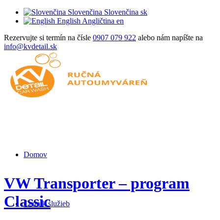
Slovenčina
Slovenčina
sk
English
Angličtina
en
Rezervujte si termín na čísle
0907 079 922
alebo nám napíšte na
info@kvdetail.sk
Domov
VW Transporter – program
Classic
Cenník služieb