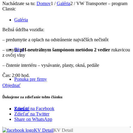
Nachádzate sa tu:
Domov
1
/
Galéria
2
/
VW Transporter – program
Classic
Galéria
Bežná údržba vozidla:
– predumytie a oplach na odstránenie najväčších nečistôt
Blog
– umytie
pH-neutrálnym šampónom metódou 2 vedier
rukavicou
z ovčej vlny
– čistenie interiéru – vysávanie, plasty, okná, pedále
Čas: 2:00 hod.
Ponuka pre firmy
Objednať
Ďakujeme za zdieľanie tohto článku
Zdieľať na Facebook
Kontakt
Zdieľať na Twitter
Share on WhatsApp
KV Detail