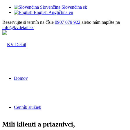
Slovenčina
Slovenčina
sk
English
Angličtina
en
Rezervujte si termín na čísle
0907 079 922
alebo nám napíšte na
info@kvdetail.sk
Domov
Cenník služieb
Milí klienti a priaznivci,