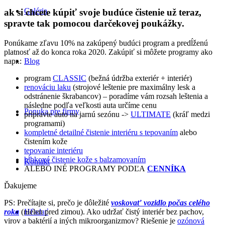
Galéria
ak si chcete kúpiť svoje budúce čistenie už teraz,
spravte tak pomocou darčekovej poukážky.
Ponúkame zľavu 10% na zakúpený budúci program a predĺženú
platnosť až do konca roka 2020. Zakúpiť si môžete programy ako
napr.:
Blog
program
CLASSIC
(bežná údržba exteriér + interiér)
renováciu laku
(strojové leštenie pre maximálny lesk a
odstránenie škrabancov) – poradíme vám rozsah leštenia a
následne podľa veľkosti auta určíme cenu
Ponuka pre firmy
pripravte auto na jarnú sezónu ->
ULTIMATE
(kráľ medzi
programami)
kompletné detailné čistenie interiéru s tepovaním
alebo
čistením kože
tepovanie interiéru
hĺbkové čistenie kože s balzamovaním
Kontakt
ALEBO INÉ PROGRAMY PODĽA
CENNÍKA
Ďakujeme
PS: Prečítajte si, prečo je dôležité
voskovať vozidlo počas celého
roka
(nielen pred zimou). Ako udržať čistý interiér bez pachov,
Hľadať
virov a baktérií a iných mikroorganizmov? Riešenie je
ozónová