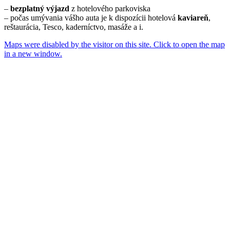
–
bezplatný výjazd
z hotelového parkoviska
– počas umývania vášho auta je k dispozícii hotelová
kaviareň
,
reštaurácia, Tesco, kaderníctvo, masáže a i.
Maps were disabled by the visitor on this site. Click to open the map
in a new window.