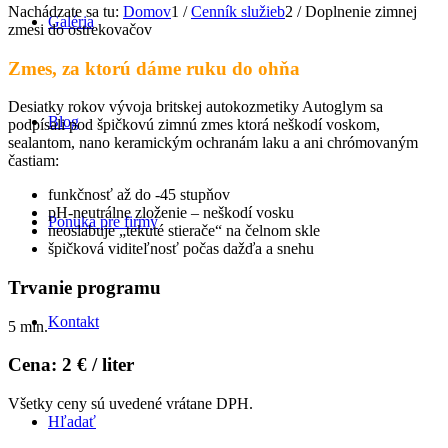
Nachádzate sa tu:
Domov
1
/
Cenník služieb
2
/
Doplnenie zimnej
Galéria
zmesi do ostrekovačov
Zmes, za ktorú dáme ruku do ohňa
Desiatky rokov vývoja britskej autokozmetiky Autoglym sa
Blog
podpísali pod špičkovú zimnú zmes ktorá neškodí voskom,
sealantom, nano keramickým ochranám laku a ani chrómovaným
častiam:
funkčnosť až do -45 stupňov
pH-neutrálne zloženie – neškodí vosku
Ponuka pre firmy
neoslabuje „tekuté stierače“ na čelnom skle
špičková viditeľnosť počas dažďa a snehu
Trvanie programu
Kontakt
5 min.
Cena: 2 € / liter
Všetky ceny sú uvedené vrátane DPH.
Hľadať