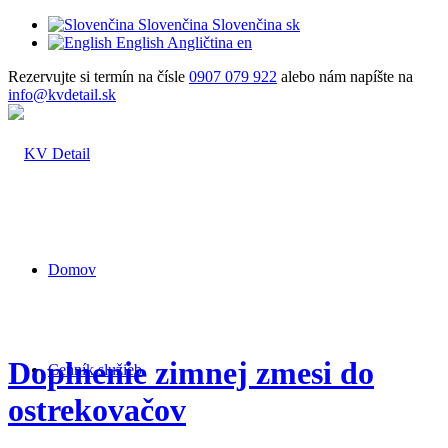
Slovenčina
Slovenčina
sk
English
Angličtina
en
Rezervujte si termín na čísle
0907 079 922
alebo nám napíšte na
info@kvdetail.sk
Domov
Doplnenie zimnej zmesi do
Cenník služieb
ostrekovačov