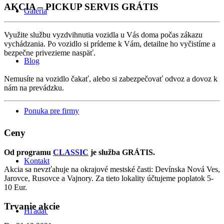
AKCIA – PICKUP SERVIS GRÁTIS
Galéria
Využite službu vyzdvihnutia vozidla u Vás doma počas zákazu
vychádzania. Po vozidlo si prídeme k Vám, detailne ho vyčistíme a
bezpečne privezieme naspäť.
Blog
Nemusíte na vozidlo čakať, alebo si zabezpečovať odvoz a dovoz k
nám na prevádzku.
Ponuka pre firmy
Ceny
Od programu
CLASSIC
je služba GRÁTIS.
Kontakt
Akcia sa nevzťahuje na okrajové mestské časti: Devínska Nová Ves,
Jarovce, Rusovce a Vajnory. Za tieto lokality účtujeme poplatok 5-
10 Eur.
Trvanie akcie
Hľadať