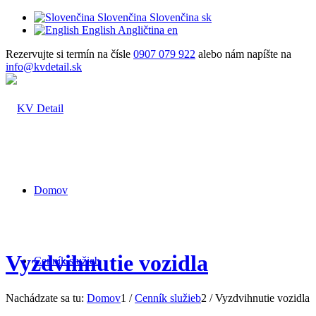
Slovenčina
Slovenčina
sk
English
Angličtina
en
Rezervujte si termín na čísle
0907 079 922
alebo nám napíšte na
info@kvdetail.sk
Domov
Vyzdvihnutie vozidla
Cenník služieb
Nachádzate sa tu:
Domov
1
/
Cenník služieb
2
/
Vyzdvihnutie vozidla