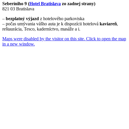
Seberíniho 9 (
Hotel Bratislava
zo zadnej strany)
821 03 Bratislava
–
bezplatný výjazd
z hotelového parkoviska
– počas umývania vášho auta je k dispozícii hotelová
kaviareň
,
reštaurácia, Tesco, kaderníctvo, masáže a i.
Maps were disabled by the visitor on this site. Click to open the map
in a new window.