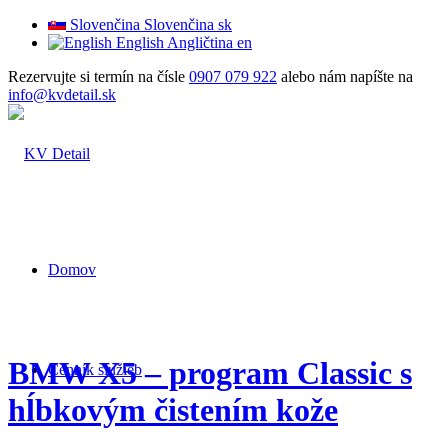
Slovenčina
Slovenčina
sk
English
Angličtina
en
Rezervujte si termín na čísle
0907 079 922
alebo nám napíšte na
info@kvdetail.sk
Domov
BMW X5 – program Classic s
Cenník služieb
hĺbkovým čistením kože