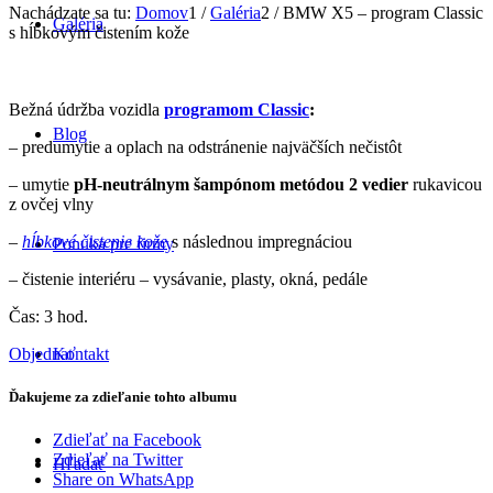
Nachádzate sa tu:
Domov
1
/
Galéria
2
/
BMW X5 – program Classic
Galéria
s hĺbkovým čistením kože
Bežná údržba vozidla
programom Classic
:
Blog
– predumytie a oplach na odstránenie najväčších nečistôt
– umytie
pH-neutrálnym šampónom metódou 2 vedier
rukavicou
z ovčej vlny
–
hĺbkové čistenie kože
s následnou impregnáciou
Ponuka pre firmy
– čistenie interiéru – vysávanie, plasty, okná, pedále
Čas: 3 hod.
Objednať
Kontakt
Ďakujeme za zdieľanie tohto albumu
Zdieľať na Facebook
Zdieľať na Twitter
Hľadať
Share on WhatsApp